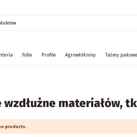
teria
Folie
Profile
Agrowłókniny
Taśmy pakow
e wzdłużne materiałów, tk
no products.