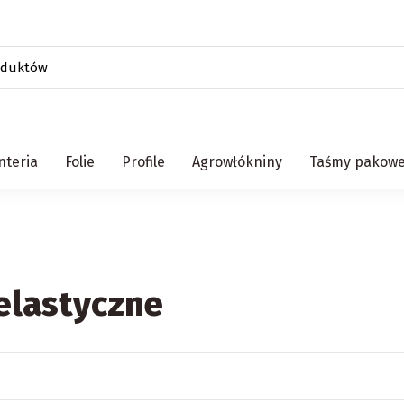
teria
Folie
Profile
Agrowłókniny
Taśmy pakow
elastyczne