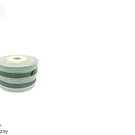
e
czny