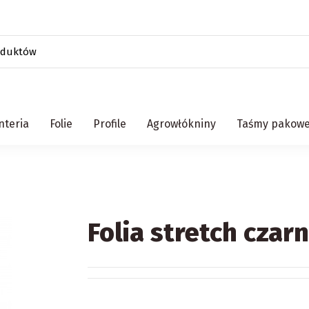
teria
Folie
Profile
Agrowłókniny
Taśmy pakow
Folia stretch czar